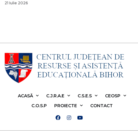
21 Iulie 2026
ACASĂ
C.J.R.A.E
C.S.E.S
CEOSP
C.O.S.P
PROIECTE
CONTACT