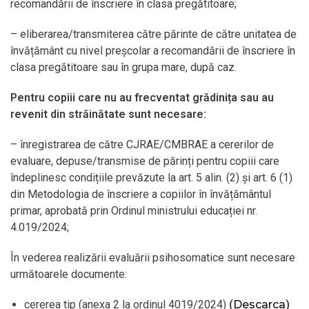
recomandării de înscriere în clasa pregătitoare;
– eliberarea/transmiterea către părinte de către unitatea de
învățământ cu nivel preșcolar a recomandării de înscriere în
clasa pregătitoare sau în grupa mare, după caz.
Pentru copiii care nu au frecventat grădinița sau au
revenit din străinătate sunt necesare:
– înregistrarea de către CJRAE/CMBRAE a cererilor de
evaluare, depuse/transmise de părinți pentru copiii care
îndeplinesc condițiile prevăzute la art. 5 alin. (2) și art. 6 (1)
din Metodologia de înscriere a copiilor în învățământul
primar, aprobată prin Ordinul ministrului educației nr.
4.019/2024;
În vederea realizării evaluării psihosomatice sunt necesare
următoarele documente:
cererea tip (anexa 2 la ordinul 4019/2024)
(
Descarca
)