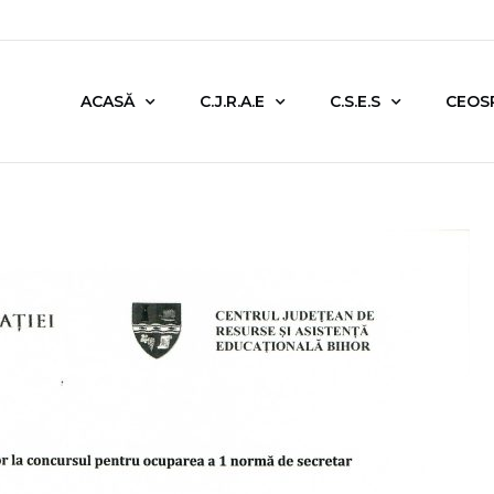
ACASĂ
C.J.R.A.E
C.S.E.S
CEOS